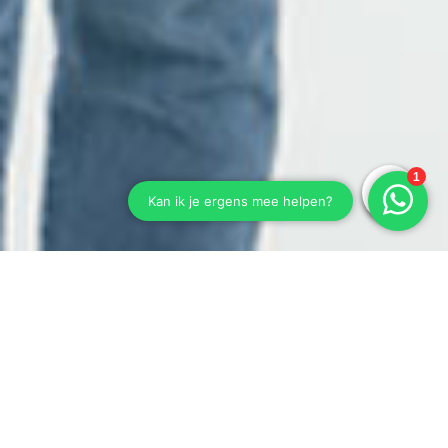
Hunic Soft Exo Carry.
De nieuwe SoftExo Carry
De SoftExo Carry maakt het mogelijk om rugvriendelijk lasten